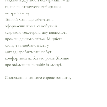
завдяки відсутності електризації – це
те, що ви отримуєте, вибираючи
штори з льону.
Тонкий льон, що світиться в
оформленні вікна, самобутній
яскравою текстурою, яку виявляють
промені денного світла. Міцність
льону та невибагливість у
догляді зробить ваш побут
комфортним на багато років (більше
про звільнення виробів із льону).
Споглядання синього сприяє розвитку
інтуїції. Він також допомагає
позбутися тривоги, роздратування,
гніву (дізнатися більше про вплив
кольору на психофізичний стан