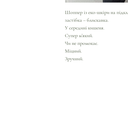
Шоппер із еко-шкіри на підкл
застібка – блискавка.
У середині кишеня.
Супер м'який.
Чи не промокає.
Міцний.
Зручний.