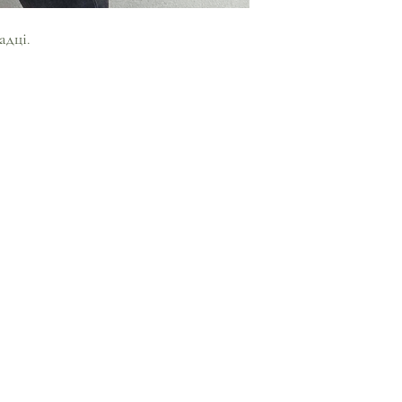
адці.