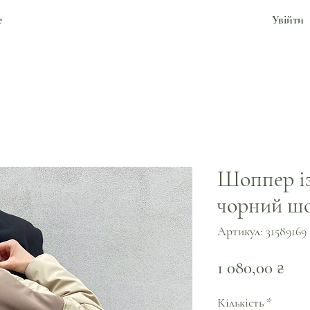
е
Увійти
Шоппер із
чорний ш
Артикул: 31589169
Цін
1 080,00 ₴
Кількість
*