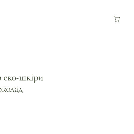
 еко-шкіри
околад
а