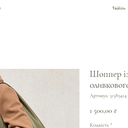
е
Увійти
Шоппер із
оливкового
Артикул: 31589414
Цін
1 500,00 ₴
Кількість
*