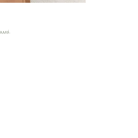
адці.