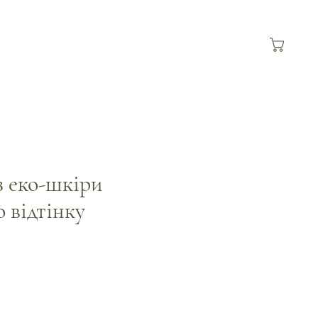
 еко-шкіри
 відтінку
а