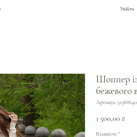
е
Увійти
Шоппер із
бежевого 
Артикул: 31988640
Цін
1 500,00 ₴
Кількість
*