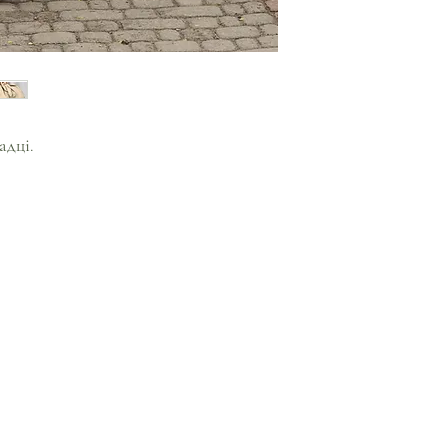
адці.