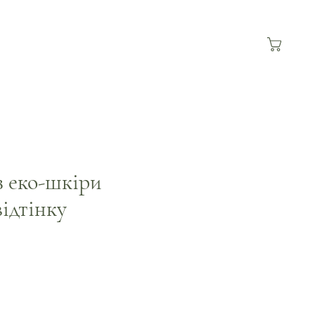
 еко-шкіри
відтінку
а