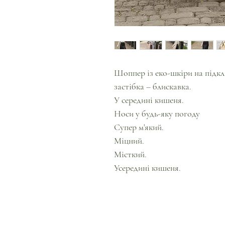
Шоппер із еко-шкіри на підкл
застібка – блискавка.
У середині кишеня.
Носи у будь-яку погоду
Супер м'який.
Міцний.
Місткий.
Усередині кишеня.