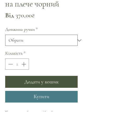
на плече чорний
За
Від
370,00₴
розпродажем
Довжина ручки
*
Кількість
*
Додати у кошик
Купити
Компактний водостійкий шоппер не