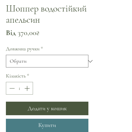
Шоппер водостійкий
апельсин
За
Від
370,00₴
розпродажем
Довжина ручки
*
Кількість
*
Додати у кошик
Купити