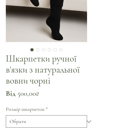
Шкарпетки ручної
в'язки з натуральної
вовни чорні
За
Від
500,00₴
розпродажем
Розмір шкарпеток
*