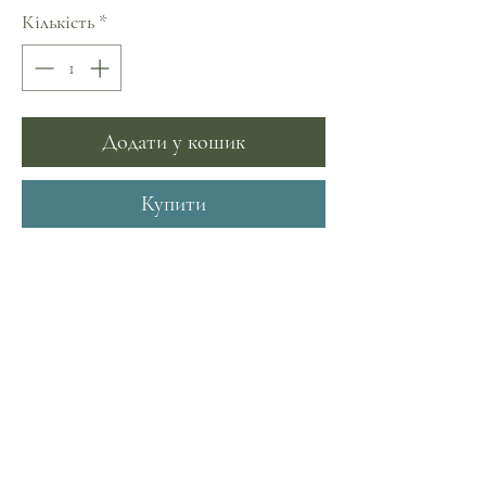
Кількість
*
Додати у кошик
Купити
Вовна 60%
Бавовна 40%
З любов'ю та турботою до наших
близьких!
Чарівне тепло ручної роботи!
Розмір, якщо не знайшли потрібний,
можна замовити індивідуально.