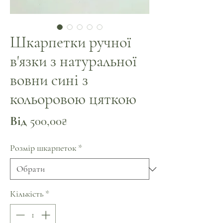
Шкарпетки ручної
в'язки з натуральної
вовни сині з
кольоровою цяткою
За
Від
500,00₴
розпродажем
Розмір шкарпеток
*
Кількість
*