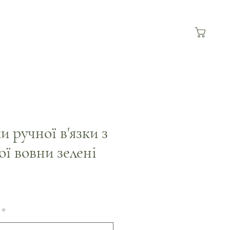
 ручної в'язки з
ої вовни зелені
а
озпродажем
*