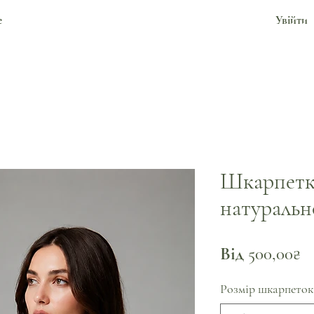
е
Увійти
Шкарпетки
натуральн
З
Від
500,00₴
р
Розмір шкарпеток