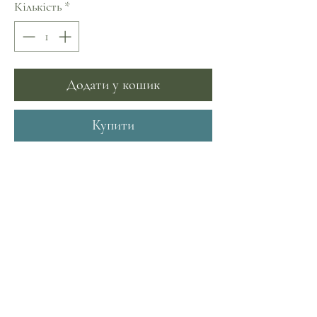
Кількість
*
Додати у кошик
Купити
Мохер 50%
Акрил 50%
З любов'ю та турботою до наших
близьких!
Чарівне тепло ручної роботи!
Розмір, якщо не знайшли потрібний,
можна замовити індивідуально.