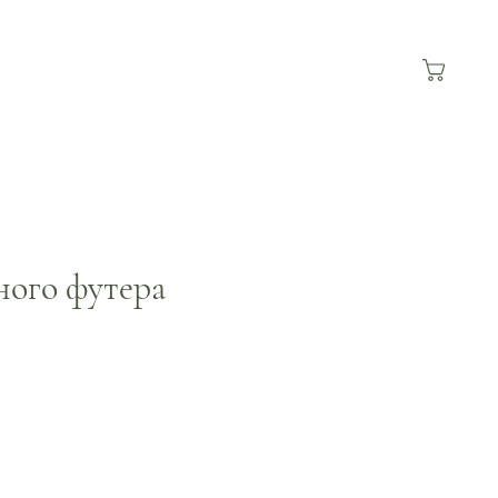
рного футера
а