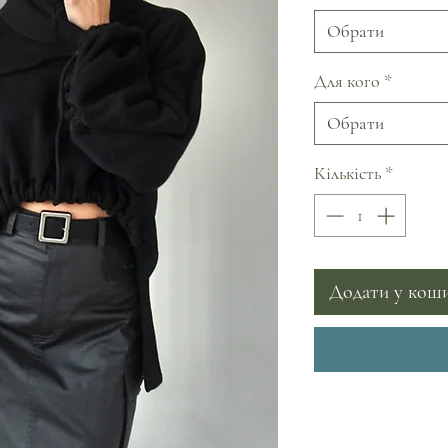
Обрати
Для кого
*
Обрати
Кількість
*
Додати у кош