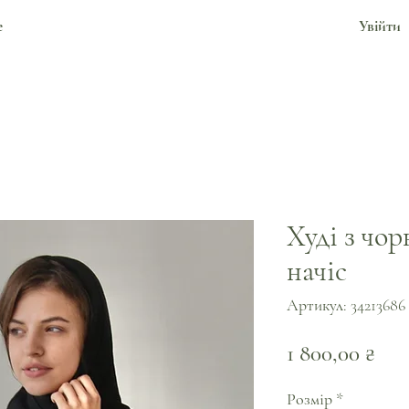
е
Увійти
Худі з чо
начіс
Артикул: 34213686
Цін
1 800,00 ₴
Розмір
*