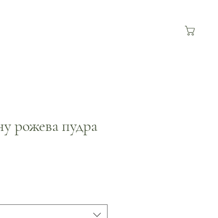
ну рожева пудра
а