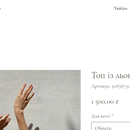
е
Увійти
Топ із льо
Артикул: 30858791
Цін
1 500,00 ₴
Для кого
*
Обрати