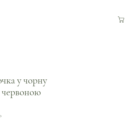
очка у чорну
з червоною
0
а