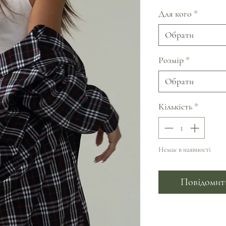
Для кого
*
Обрати
Розмір
*
Обрати
Кількість
*
Немає в наявності
Повідомити