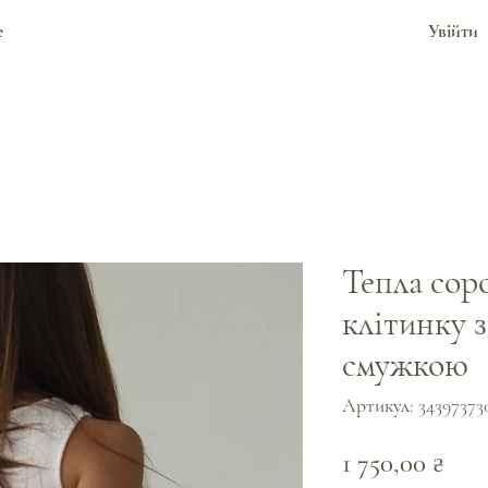
е
Увійти
Тепла сор
клітинку 
смужкою
Артикул: 34397373
Цін
1 750,00 ₴