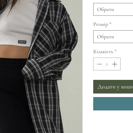
Обрати
Розмір
*
Обрати
Кількість
*
Додати у кош