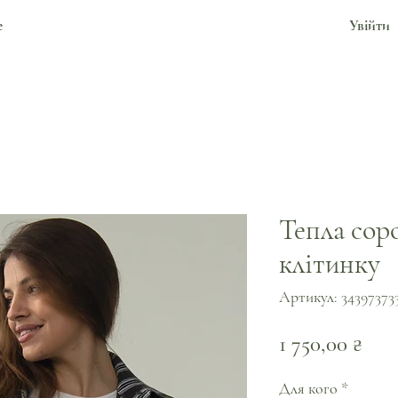
е
Увійти
Тепла соро
клітинку
Артикул: 34397373
Цін
1 750,00 ₴
Для кого
*