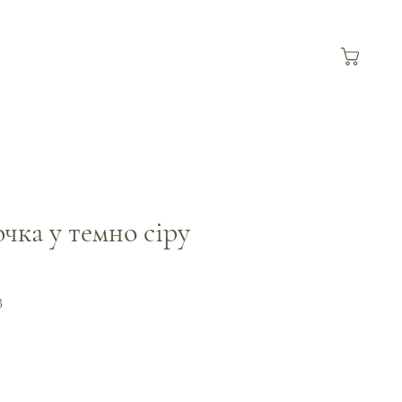
чка у темно сіру
3
а