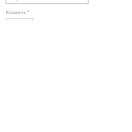
Кількість
*
Немає в наявності
Повідомити про наявність
Тепла сорочка з натуральноЇ тканини.