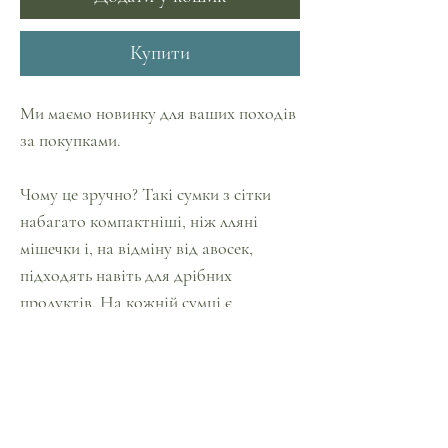
Купити
Ми маємо новинку для ваших походів
за покупками.
⠀
Чому це зручно? Такі сумки з сітки
набагато компактніші, ніж лляні
мішечки і, на відміну від авосек,
підходять навіть для дрібних
продуктів. На кожній сумці є
спеціальна бірочка, на яку зручно
наклеювати цінник у супермаркеті.
Цінники легко видаляються, їх не
потрібно накопичувати.
⠀