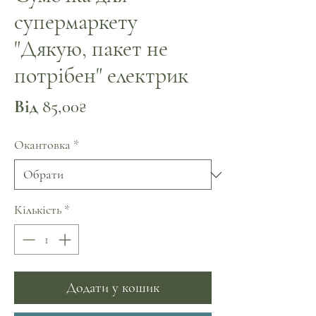
супермаркету
"Дякую, пакет не
потрібен" електрик
За
Від
85,00₴
розпродажем
Окантовка
*
Кількість
*
Додати у кошик