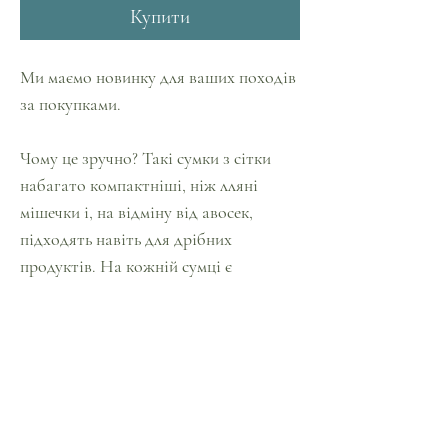
Купити
Ми маємо новинку для ваших походів
за покупками.
⠀
Чому це зручно? Такі сумки з сітки
набагато компактніші, ніж лляні
мішечки і, на відміну від авосек,
підходять навіть для дрібних
продуктів. На кожній сумці є
спеціальна бірочка, на яку зручно
наклеювати цінник у супермаркеті.
Цінники легко видаляються, їх не
потрібно накопичувати.
⠀
Сумочка місткістю від 5 до 7 кг овочів