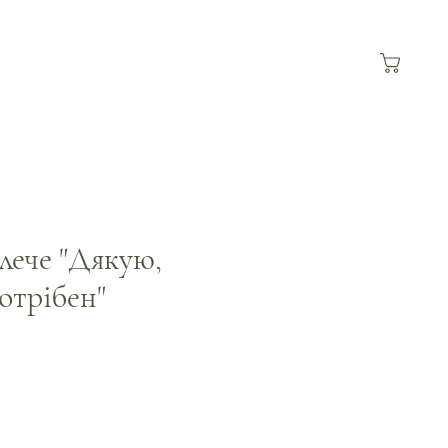
плече "Дякую,
отрібен"