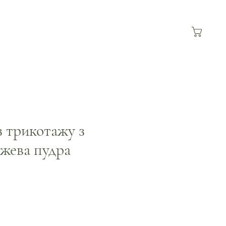
з трикотажу з
ежева пудра
а