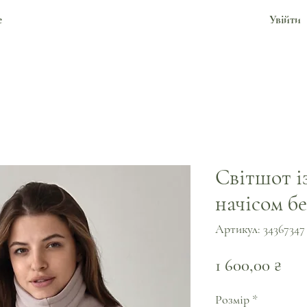
е
Увійти
Світшот і
начісом б
Артикул: 34367347
Цін
1 600,00 ₴
Розмір
*