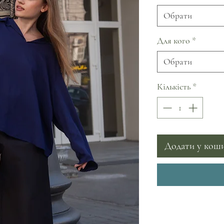
Обрати
Для кого
*
Обрати
Кількість
*
Додати у кош