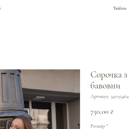
е
Увійти
Сорочка з 
бавовни
Артикул: 34095464
Ціна
750,00 ₴
Розмір
*