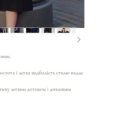
овни.
ростота і легка недбалість стилю надає
спеку легким дотиком і диханням