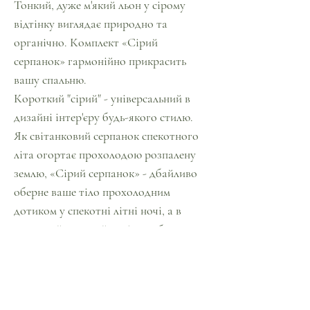
Тонкий, дуже м'який льон у сірому
відтінку виглядає природно та
органічно. Комплект «Сірий
серпанок» гармонійно прикрасить
вашу спальню.
Короткий "сірий" - універсальний в
дизайні інтер'єру будь-якого стилю.
Як світанковий серпанок спекотного
літа огортає прохолодою розпалену
землю, «Сірий серпанок» - дбайливо
оберне ваше тіло прохолодним
дотиком у спекотні літні ночі, а в
холодний зимовий період - збереже
комфортну температуру, не даючи
здригнутися. "Дихаюча" структура і
гігроскопічність льону зроблять ваш
сон комфортним.