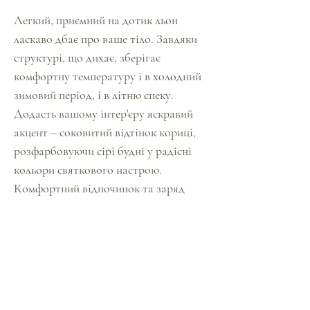
Легкий, приємний на дотик льон
ласкаво дбає про ваше тіло. Завдяки
структурі, що дихає, зберігає
комфортну температуру і в холодний
зимовий період, і в літню спеку.
Додасть вашому інтер'єру яскравий
акцент – соковитий відтінок кориці,
розфарбовуючи сірі будні у радісні
кольори святкового настрою.
Комфортний відпочинок та заряд
життєвих сил вам буде забезпечено.
Цей комплект перетворить вигляд
вашої спальні. А м'який натуральний
льон зробить ваш сон здоровим та
комфортним.
При дбайливій експлуатації та