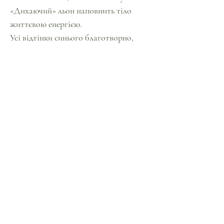
«Дихаючий» льон наповнить тіло
життєвою енергією.
Усі відтінки синього благотворно,
розслабляюче, діють на нашу нервову
систему.
Синій – колір спокою, істини,
емоційної стабільності (дізнатися
більше про вплив кольору на
психофізичний стан людини).
Цей комплект перетворить вигляд
вашої спальні. А м'який льон зробить
ваш сон здоровим і комфортним.
При дбайливій експлуатації та
правильному догляді комплект
прослужить вам багато років
(дізнатися більше про догляд за