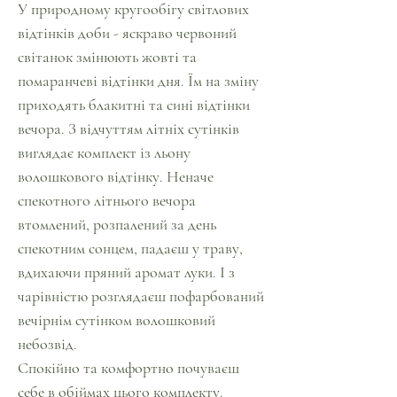
У природному кругообігу світлових
відтінків доби - яскраво червоний
світанок змінюють жовті та
помаранчеві відтінки дня. Їм на зміну
приходять блакитні та сині відтінки
вечора. З відчуттям літніх сутінків
виглядає комплект із льону
волошкового відтінку. Неначе
спекотного літнього вечора
втомлений, розпалений за день
спекотним сонцем, падаєш у траву,
вдихаючи пряний аромат луки. І з
чарівністю розглядаєш пофарбований
вечірнім сутінком волошковий
небозвід.
Спокійно та комфортно почуваєш
себе в обіймах цього комплекту.