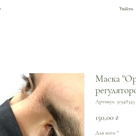
е
Увійти
Маска "Ор
регулятор
Артикул: 31948343
Ціна
150,00 ₴
Для кого
*