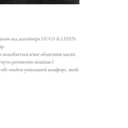
маски від дизайнера HUGS & LINEN.
ір.
ам подобається м'яке облягання маски.
нути резиночки міцніше:)
обі знайти унікальний комфорт, який