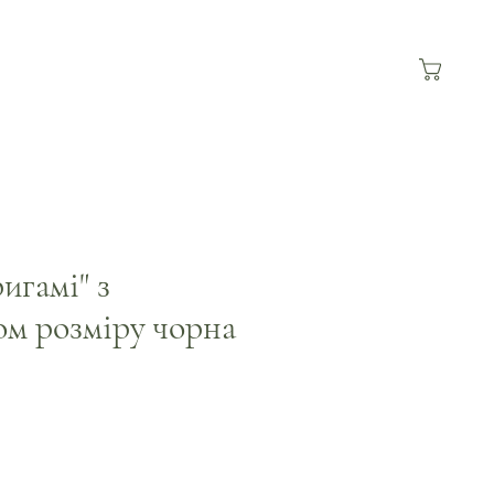
игамі" з
ом розміру чорна