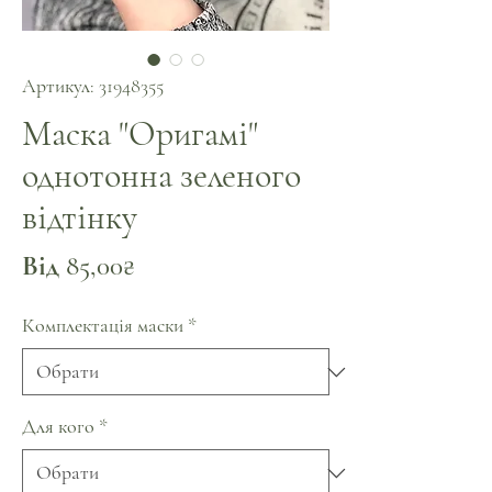
Артикул: 31948355
Маска "Оригамі"
однотонна зеленого
відтінку
За
Від
85,00₴
розпродажем
Комплектація маски
*
Для кого
*