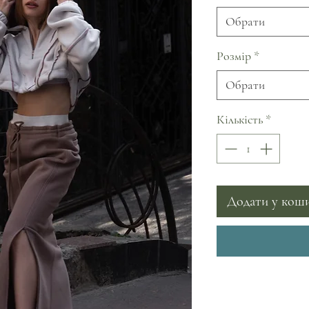
Обрати
Розмір
*
Обрати
Кількість
*
Додати у кош