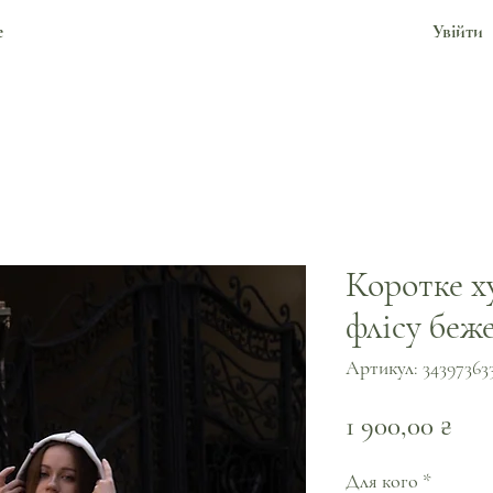
е
Увійти
Коротке х
флісу беж
Артикул: 34397363
Цін
1 900,00 ₴
Для кого
*