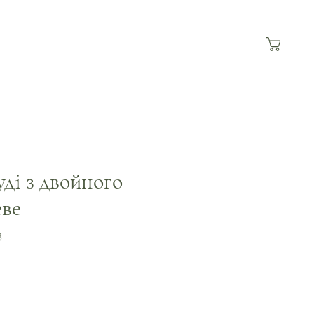
уді з двойного
еве
3
а