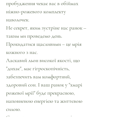
пробудження чекає вас в обіймах
ніжно-рожевого комплекту
наволочек.
Не секрет, яким зустріне нас ранок –
таким ми проведемо день.
Прокидатися щасливими – це мрія
кожного з нас.
Ласкавий льон високої якості, що
"дихає", має гігроскопічність,
забезпечить вам комфортний,
здоровий сон. І ваш ранок у "хмарі
рожевої мрії" буде прекрасною,
наповненою енергією та життєвою
силою.
Споглядання рожевого активізує
обмін речовин і діяльність залоз
внутрішньої секреції, стимулює