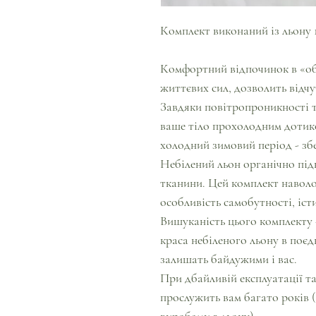
Комплект виконаний із льону 
Комфортний відпочинок в «об
життєвих сил, дозволить відчу
Завдяки повітропроникності т
ваше тіло прохолодним дотиком
холодний зимовий період - з
Небілений льон органічно пі
тканини. Цей комплект наволо
особливість самобутності, іст
Вишуканість цього комплекту 
краса небіленого льону в поєд
залишать байдужими і вас.
При дбайливій експлуатації т
прослужить вам багато років (