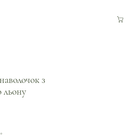
наволочок з
о льону
а
*