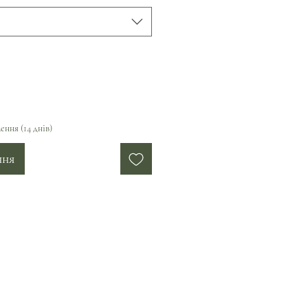
ення (14 днів)
ння