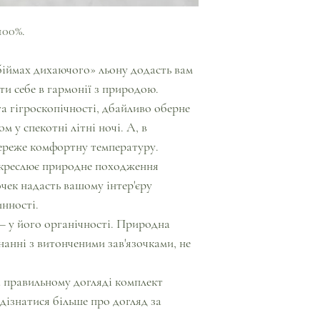
100%.
іймах дихаючого» льону додасть вам
ти себе в гармонії з природою.
а гігроскопічності, дбайливо оберне
 у спекотні літні ночі. А, в
береже комфортну температуру.
дкреслює природне походження
чек надасть вашому інтер'єру
инності.
– у його органічності. Природна
нанні з витонченими зав'язочками, не
а правильному догляді комплект
дізнатися більше про догляд за