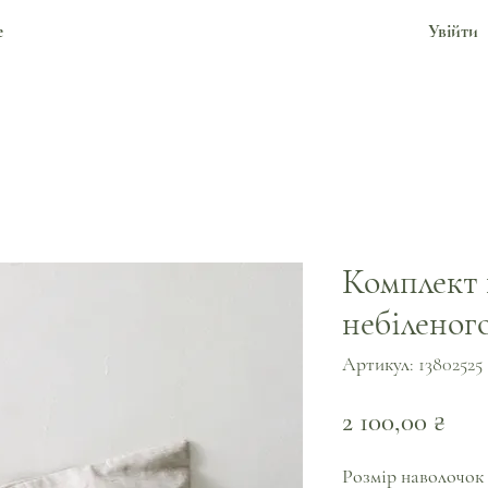
е
Увійти
Комплект 
небіленог
Артикул: 13802525
Цін
2 100,00 ₴
Розмір наволочок