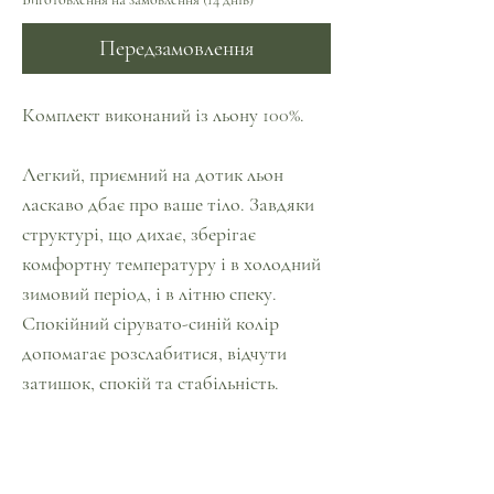
Передзамовлення
Комплект виконаний із льону 100%.
Легкий, приємний на дотик льон
ласкаво дбає про ваше тіло. Завдяки
структурі, що дихає, зберігає
комфортну температуру і в холодний
зимовий період, і в літню спеку.
Спокійний сірувато-синій колір
допомагає розслабитися, відчути
затишок, спокій та стабільність.
Споглядання синього сприяє розвитку
інтуїції. Він також допомагає
позбутися тривоги, роздратування,