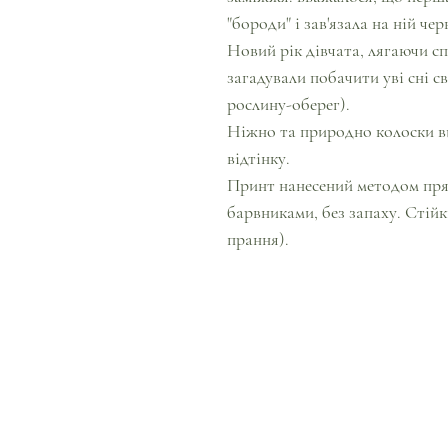
"бороди" і зав'язала на ній че
Новий рік дівчата, лягаючи сп
загадували побачити уві сні с
рослину-оберег).
Ніжно та природно колоски в
відтінку.
Принт нанесений методом пря
барвниками, без запаху. Сті
прання).