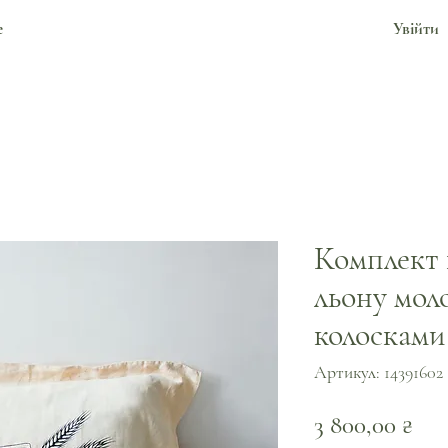
е
Увійти
Комплект 
льону моло
колосками
Артикул: 14391602
Ці
3 800,00 ₴