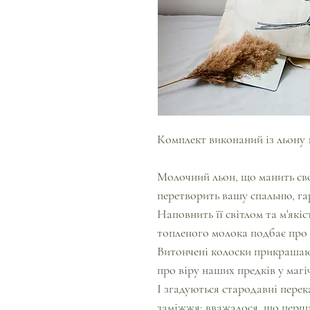
Комплект виконаний із льону 
Молочний льон, що манить сво
перетворить вашу спальню, га
Наповнить її світлом та м'які
топленого молока подбає про
Витончені колоски прикрашаю
про віру наших предків у магі
І згадуються стародавні перек
заміжжя: вважалося, що перша,