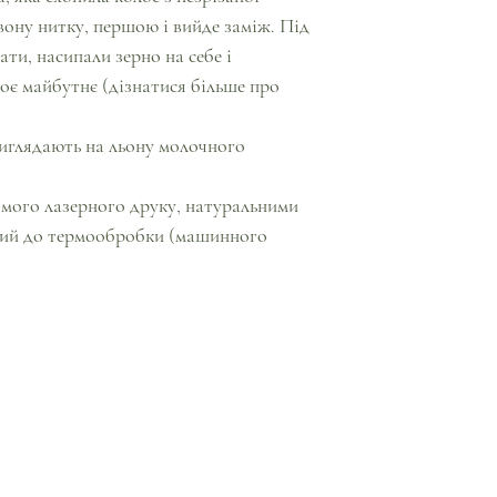
рвону нитку, першою і вийде заміж. Під
ати, насипали зерно на себе і
воє майбутнє (дізнатися більше про
иглядають на льону молочного
мого лазерного друку, натуральними
йкий до термообробки (машинного