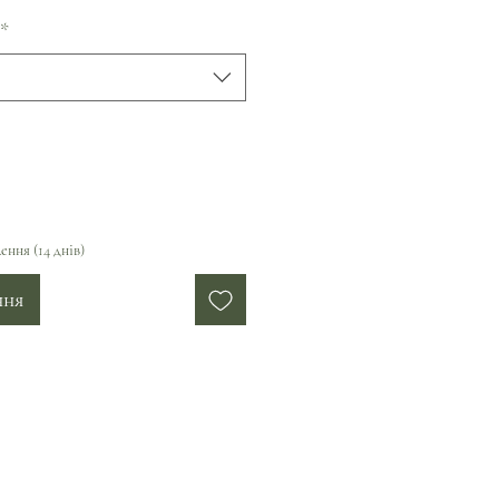
*
ення (14 днів)
ння