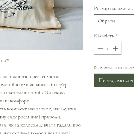
Розмір наволочок
Обрати
Кількість
*
100%.
Виготовлення на замовл
єю ніжністю і невагомістю,
Передзамовле
рмонійно вливаючись в інтер'єр.
стю пастельних тонів. З ласкою
 ваш комфорт.
ть комплект наволочок, нагадуючи
чну силу рослинної природи.
ази, як за колосом дівчата гадали про
 яка схопила колос з незрізаної