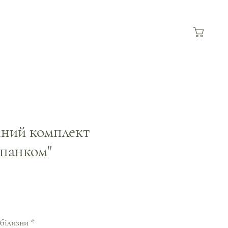
ний комплект
рпанком"
За
розпродажем
 білизни
*