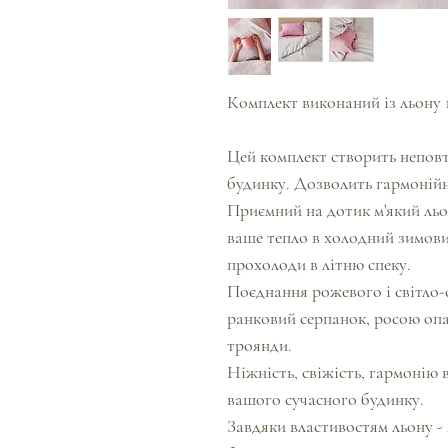
Комплект виконаний із льону 
Цей комплект створить непов
будинку. Дозволить гармонійно
Приємний на дотик м'який льо
ваше тепло в холодний зимови
прохолоди в літню спеку.
Поєднання рожевого і світло-с
ранковий серпанок, росою опа
троянди.
Ніжність, свіжість, гармонію 
вашого сучасного будинку.
Завдяки властивостям льону - 