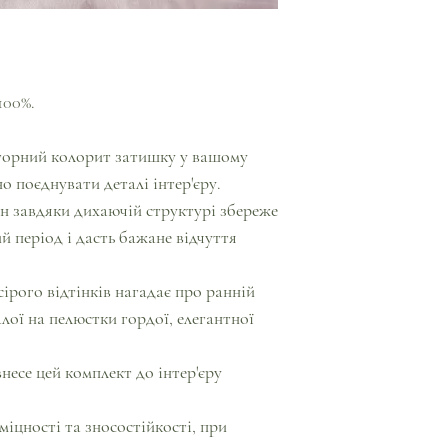
100%.
торний колорит затишку у вашому
 поєднувати деталі інтер'єру.
н завдяки дихаючій структурі збереже
й період і дасть бажане відчуття
ірого відтінків нагадає про ранній
лої на пелюстки гордої, елегантної
внесе цей комплект до інтер'єру
міцності та зносостійкості, при