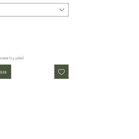
ення (14 днів)
ння