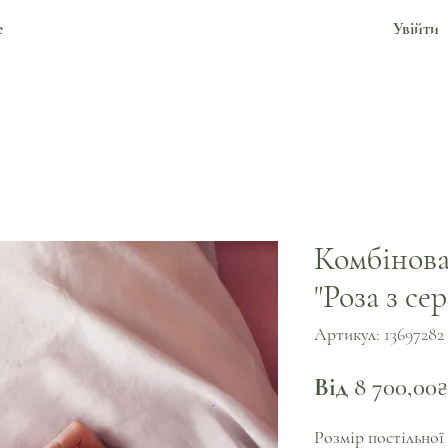
е
Увійти
Комбінова
"Роза з се
Артикул: 13697282
Від
8 700,00₴
Розмір постільної