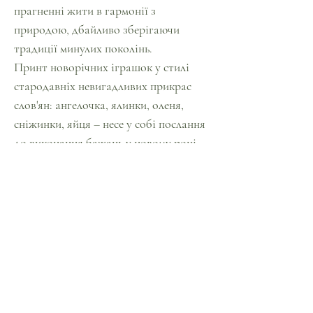
прагненні жити в гармонії з
природою, дбайливо зберігаючи
традиції минулих поколінь.
Принт новорічних іграшок у стилі
стародавніх невигадливих прикрас
слов'ян: ангелочка, ялинки, оленя,
сніжинки, яйця – несе у собі послання
до виконання бажань у новому році.
Ангелятко - символізує наших
ангелів-охоронців і є символом
самого Різдва.
Олень – гідність та шляхетність. Якщо
на ялинці є олені, значить, у Новому
році будинок відвідає лелека з
немовлям.
Таке послання – віра у щасливе
майбутнє у Новому році.