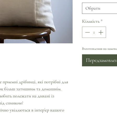
Обрати
Кількість
*
Виготовлення на замовл
Передзамовле
е приємні дрібниці, які потрібні для
ок більш затишним та домашнім.
любить полежати на дивані із
ід спинкою!
ічно увіллються в інтер'єр вашого