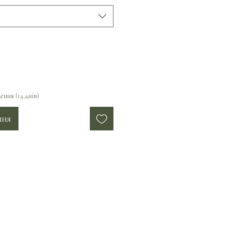
ення (14 днів)
ння