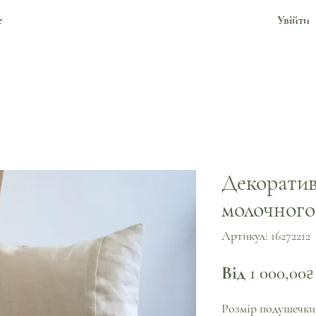
е
Увійти
Декоратив
молочного
Артикул: 16272212
Від
1 000,00₴
Розмір подушечки