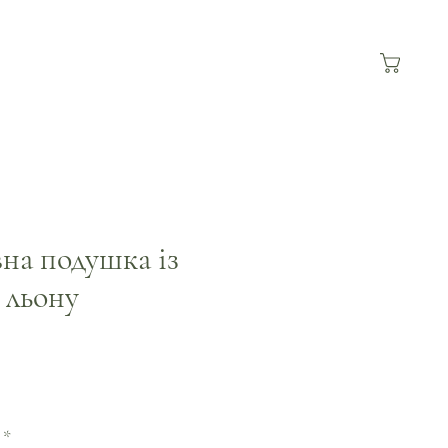
на подушка із
 льону
За
розпродажем
*