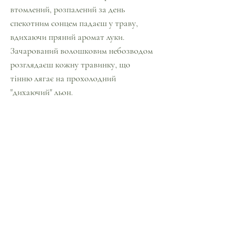
втомлений, розпалений за день
спекотним сонцем падаєш у траву,
вдихаючи пряний аромат луки.
Зачарований волошковим небозводом
розглядаєш кожну травинку, що
тінню лягає на прохолодний
"дихаючий" льон.
Всі відтінки синього благотворно
діють на нашу нервову систему.
Синій – колір спокою, істини,
емоційної стабільності.
Споглядання синього сприяє розвитку
психічних здібностей та інтуїції. Він
також допомагає позбутися тривоги,
роздратування, гніву, безсоння