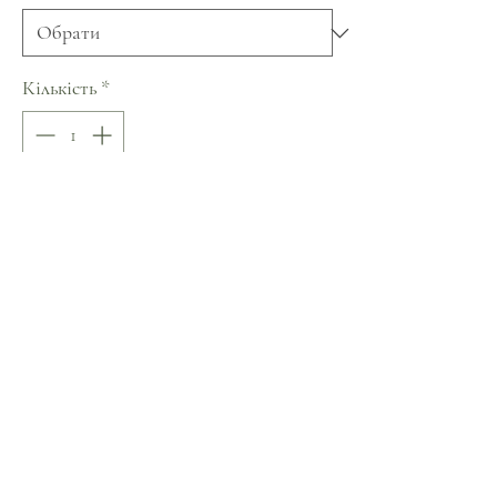
Кількість
*
Додати у кошик
Купити
Бавовна 100%
Одяг бренду .sees.