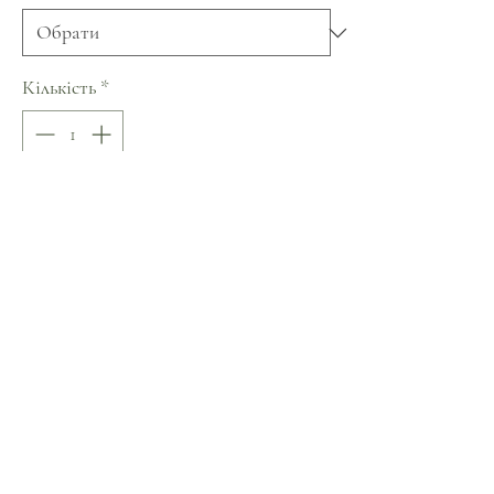
Кількість
*
Додати у кошик
Купити
Бавовна 100%
Одяг бренду .sees.