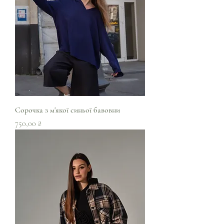
Сорочка з м'якої синьої бавовни
Ціна
750,00 ₴