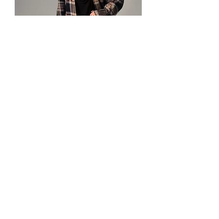
Сорочка із фланелі у синьо-бежеву
клітинку
Немає в наявності
Тепла сорочка у чорну клітинку