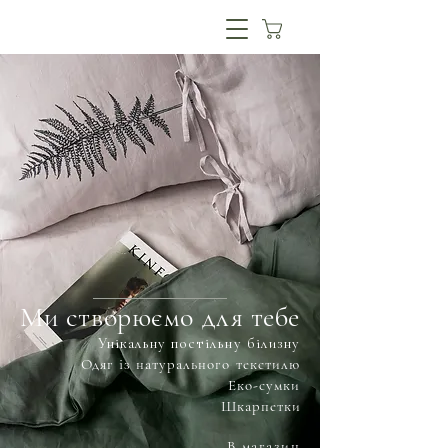
Ми створюємо для тебе
Унікальну постільну білизну
Одяг із натурального текстилю
Еко-сумки
Шкарпетки
В магазин