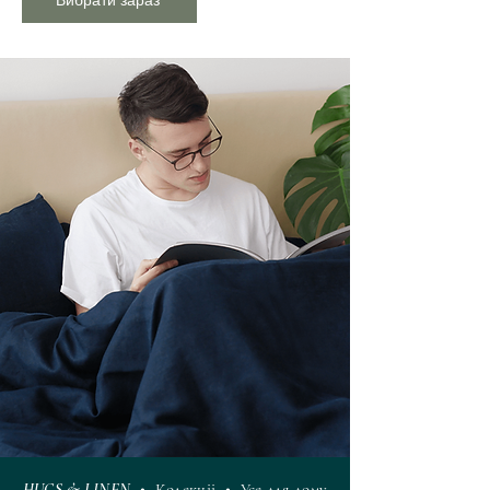
Вибрати зараз
HUGS & LINEN
• Колекціі • Усе для дому