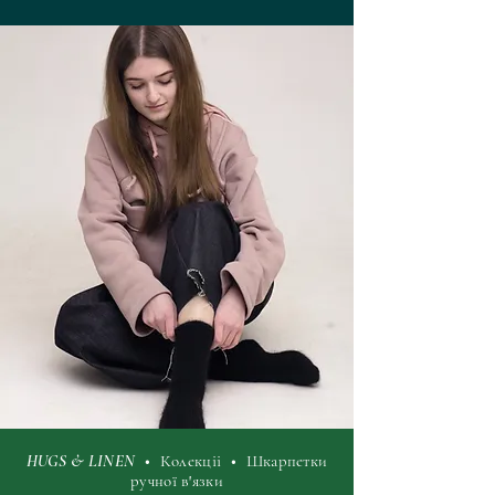
HUGS & LINEN
• Колекціі • Шкарпетки
ручної в'язки